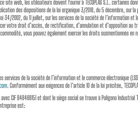
r ce site web, les utilisateurs doivent fournir à TECOPLAS S.L. certaines d
plication des dispositions de la loi organique 3/2018, du 5 décembre, sur la
oi 34/2002, du 11 juillet, sur les services de la société de l’information e
 votre droit d’accès, de rectification, d’annulation et d’opposition au t
re commodité, vous pouvez également exercer les droits susmentionnés en n
les services de la société de l’information et le commerce électronique (LSS
com.
Conformément aux exigences de l’article 10 de la loi précitée, TECOP
, avec CIF B48468151 et dont le siège social se trouve à Polígono Industria
ntreprise est: